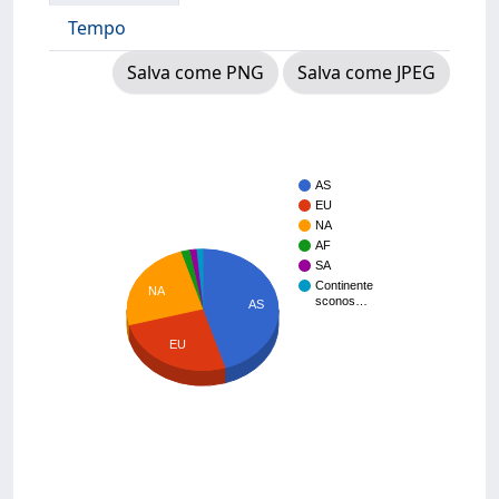
Tempo
Salva come PNG
Salva come JPEG
AS
EU
NA
AF
SA
Continente
NA
sconos…
AS
EU