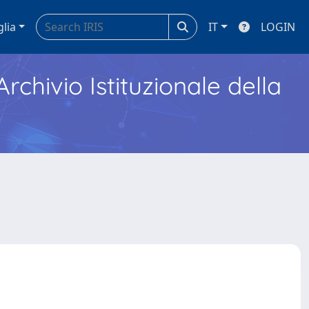
glia
IT
LOGIN
Archivio Istituzionale della