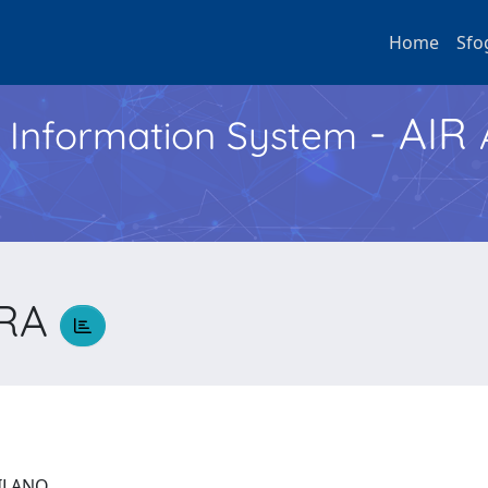
Home
Sfo
- AIR
h Information System
DRA
 MILANO