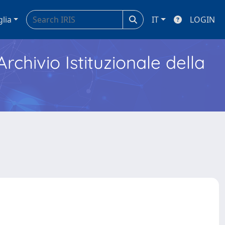
glia
IT
LOGIN
Archivio Istituzionale della