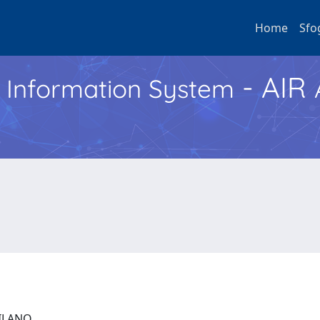
Home
Sfo
- AIR
h Information System
 MILANO