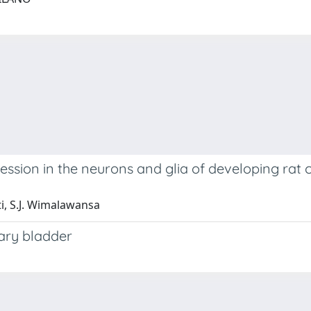
ession in the neurons and glia of developing rat
tti, S.J. Wimalawansa
nary bladder