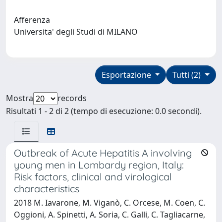
Afferenza
Universita' degli Studi di MILANO
Esportazione
Tutti (2)
Mostra
records
Risultati 1 - 2 di 2 (tempo di esecuzione: 0.0 secondi).
Outbreak of Acute Hepatitis A involving
young men in Lombardy region, Italy:
Risk factors, clinical and virological
characteristics
2018 M. Iavarone, M. Viganò, C. Orcese, M. Coen, C.
Oggioni, A. Spinetti, A. Soria, C. Galli, C. Tagliacarne,