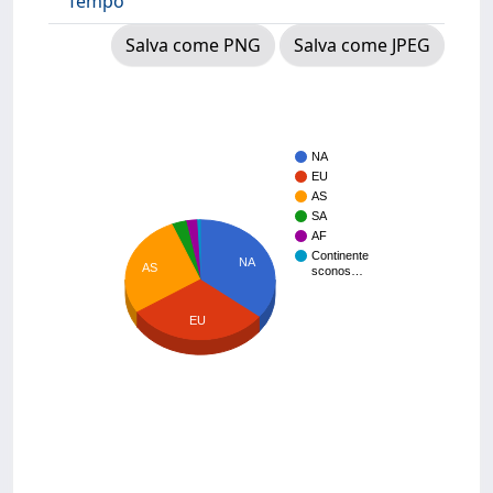
Tempo
Salva come PNG
Salva come JPEG
NA
EU
AS
SA
AF
Continente
NA
AS
sconos…
EU