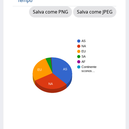
Tempo
Salva come PNG
Salva come JPEG
AS
NA
EU
SA
AF
Continente
AS
EU
sconos…
NA