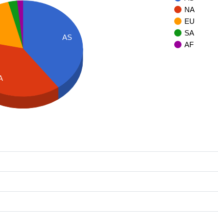
NA
EU
SA
AS
AF
A