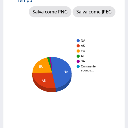
Tempo
Salva come PNG
Salva come JPEG
NA
AS
EU
AF
SA
Continente
EU
sconos…
NA
AS