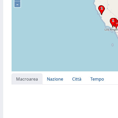
–
Macroarea
Nazione
Città
Tempo