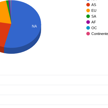
AS
EU
SA
AF
NA
OC
Continent