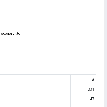
e sconosciuto
#
331
147