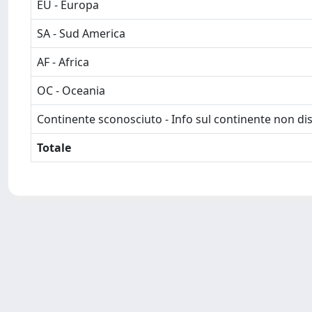
EU - Europa
SA - Sud America
AF - Africa
OC - Oceania
Continente sconosciuto - Info sul continente non dis
Totale
Powered by
IRIS
-
about IRIS
-
Utilizzo dei cookie