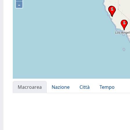
–
Macroarea
Nazione
Città
Tempo