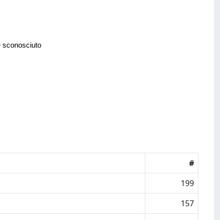
e sconosciuto
#
199
157