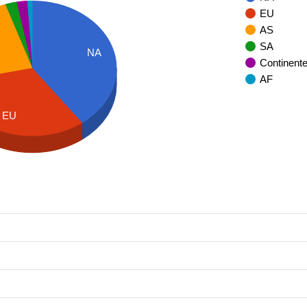
EU
AS
SA
NA
Continent
AF
EU