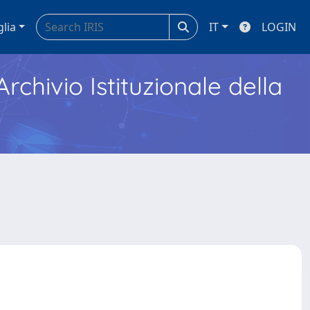
glia
IT
LOGIN
Archivio Istituzionale della