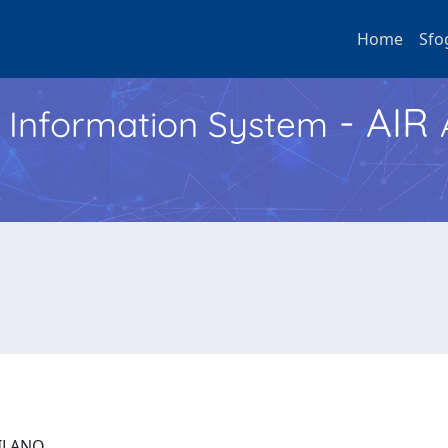
Home
Sfo
- AIR
h Information System
 MILANO