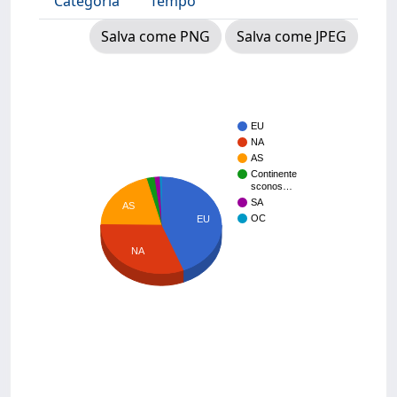
Categoria
Tempo
Salva come PNG
Salva come JPEG
EU
NA
AS
Continente
sconos…
SA
AS
OC
EU
NA