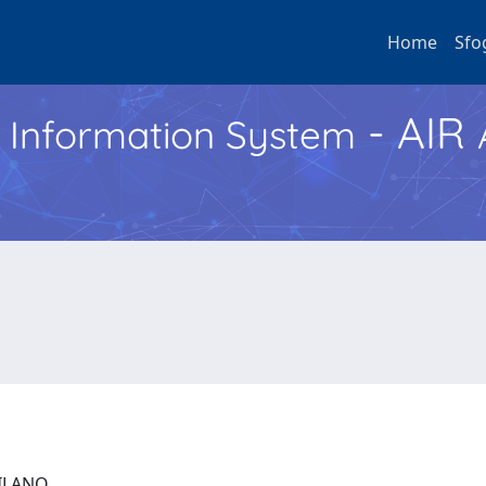
Home
Sfo
- AIR
h Information System
 MILANO