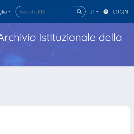
glia
IT
LOGIN
Archivio Istituzionale della