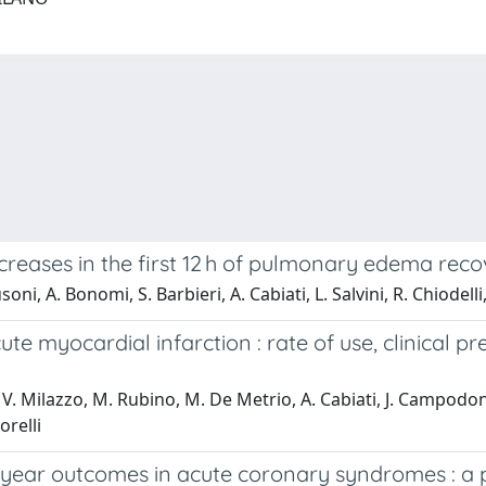
creases in the first 12 h of pulmonary edema rec
oni, A. Bonomi, S. Barbieri, A. Cabiati, L. Salvini, R. Chiodelli
e myocardial infarction : rate of use, clinical pre
V. Milazzo, M. Rubino, M. De Metrio, A. Cabiati, J. Campodonic
orelli
1-year outcomes in acute coronary syndromes : a 