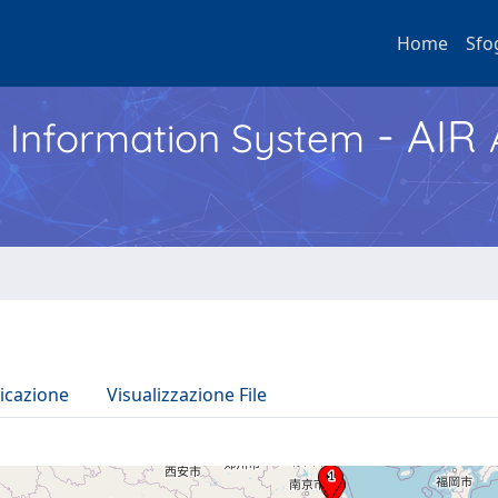
Home
Sfo
- AIR
h Information System
icazione
Visualizzazione File