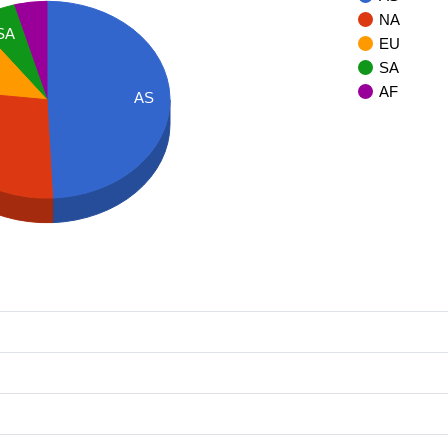
NA
SA
EU
SA
AF
AS