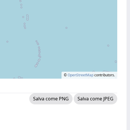
©
OpenStreetMap
contributors.
Salva come PNG
Salva come JPEG