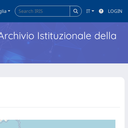
glia
IT
LOGIN
Archivio Istituzionale della