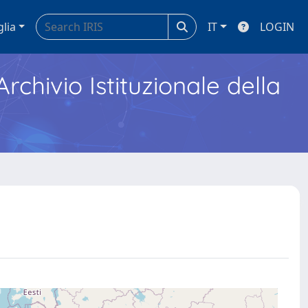
glia
IT
LOGIN
Archivio Istituzionale della