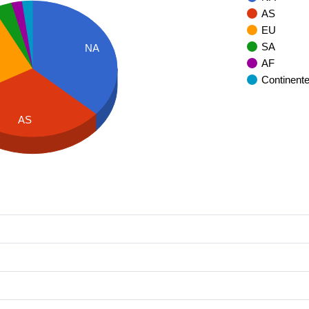
AS
EU
SA
NA
AF
Continent
AS