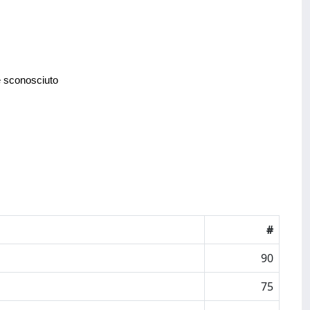
e sconosciuto
#
90
75