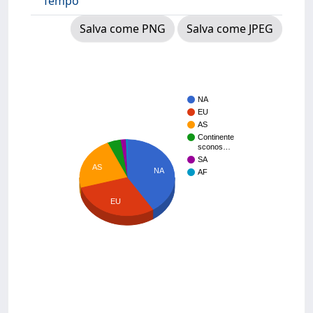
Tempo
Salva come PNG
Salva come JPEG
NA
EU
AS
Continente
sconos…
SA
AS
NA
AF
EU