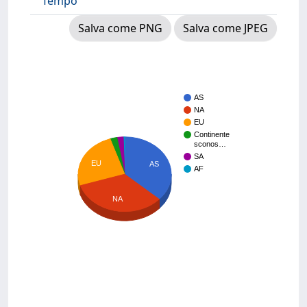
Tempo
Salva come PNG
Salva come JPEG
AS
NA
EU
Continente
sconos…
SA
EU
AS
AF
NA