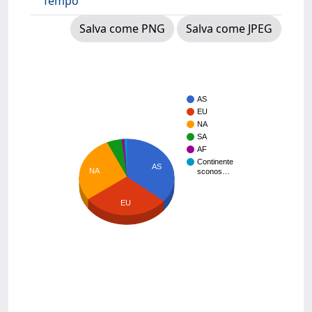
Tempo
Salva come PNG
Salva come JPEG
AS
EU
NA
SA
AF
Continente
AS
NA
sconos…
EU