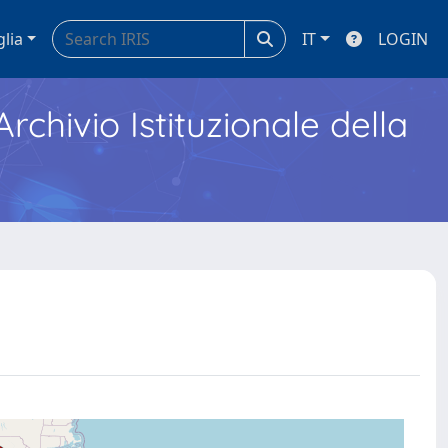
glia
IT
LOGIN
Archivio Istituzionale della