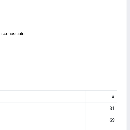
e sconosciuto
#
81
69