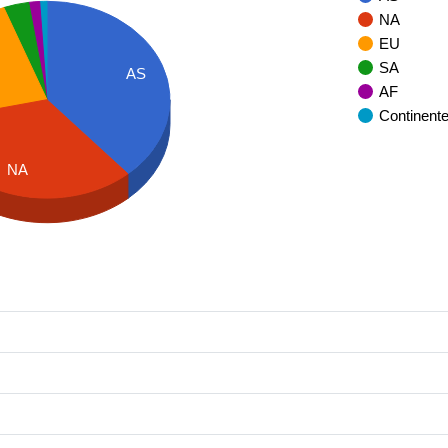
NA
EU
SA
AS
AF
Continent
NA