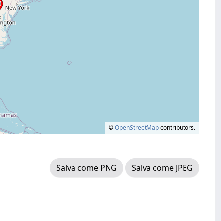
©
OpenStreetMap
contributors.
Salva come PNG
Salva come JPEG