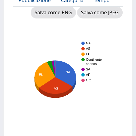
Pubblicazione
Categoria
Tempo
Salva come PNG
Salva come JPEG
NA
AS
EU
Continente
sconos…
SA
NA
EU
AF
OC
AS