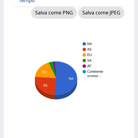
Tempo
Salva come PNG
Salva come JPEG
NA
AS
EU
SA
AF
Continente
EU
sconos…
NA
AS