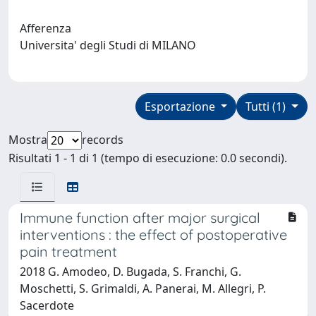
Afferenza
Universita' degli Studi di MILANO
Esportazione
Tutti (1)
Mostra
records
Risultati 1 - 1 di 1 (tempo di esecuzione: 0.0 secondi).
Immune function after major surgical
interventions : the effect of postoperative
pain treatment
2018 G. Amodeo, D. Bugada, S. Franchi, G.
Moschetti, S. Grimaldi, A. Panerai, M. Allegri, P.
Sacerdote