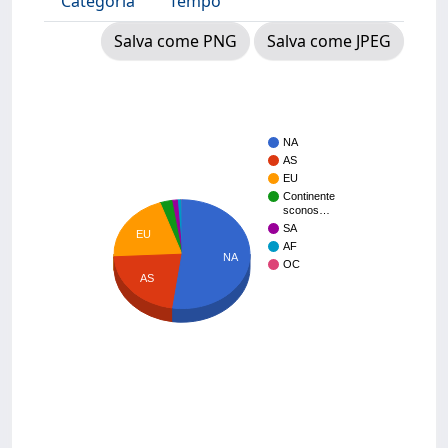
Categoria
Tempo
Salva come PNG
Salva come JPEG
NA
AS
EU
Continente
sconos…
SA
EU
AF
NA
OC
AS