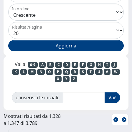
In ordine:
Risultati/Pagina
Vai a:
0-9
A
B
C
D
E
F
G
H
I
J
K
L
M
N
O
P
Q
R
S
T
U
V
W
X
Y
Z
o inserisci le iniziali:
Mostrati risultati da 1.328
a 1.347 di 3.789