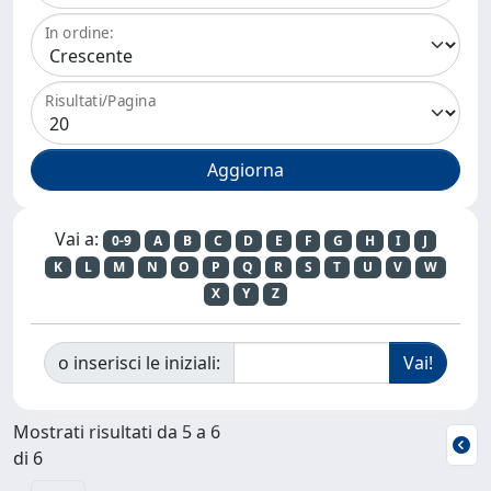
In ordine:
Risultati/Pagina
Vai a:
0-9
A
B
C
D
E
F
G
H
I
J
K
L
M
N
O
P
Q
R
S
T
U
V
W
X
Y
Z
o inserisci le iniziali:
Mostrati risultati da 5 a 6
di 6