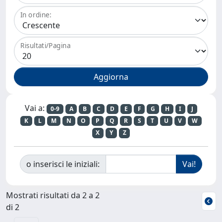
In ordine:
Risultati/Pagina
Vai a:
0-9
A
B
C
D
E
F
G
H
I
J
K
L
M
N
O
P
Q
R
S
T
U
V
W
X
Y
Z
o inserisci le iniziali:
Mostrati risultati da 2 a 2
di 2