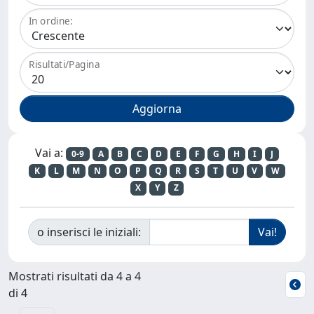
In ordine:
Risultati/Pagina
Vai a:
0-9
A
B
C
D
E
F
G
H
I
J
K
L
M
N
O
P
Q
R
S
T
U
V
W
X
Y
Z
o inserisci le iniziali:
Mostrati risultati da 4 a 4
di 4