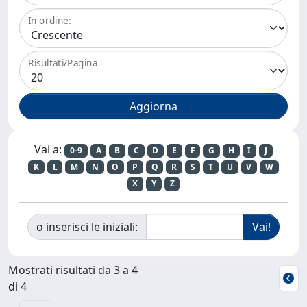
In ordine:
Risultati/Pagina
Vai a:
0-9
A
B
C
D
E
F
G
H
I
J
K
L
M
N
O
P
Q
R
S
T
U
V
W
X
Y
Z
o inserisci le iniziali:
Mostrati risultati da 3 a 4
di 4