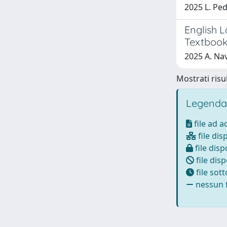
2025 L. Ped
English 
Textbook
2025 A. Nav
Mostrati risul
Legenda
file ad 
file dis
file disp
file disp
file sot
nessun f