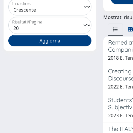
In ordine:
Mostrati risul
Risultati/Pagina
Remediat
Companie
2018 E. Te
Creating
Discourse
2022 E. Te
Students
Subjecti
2023 E. Te
The ITAL