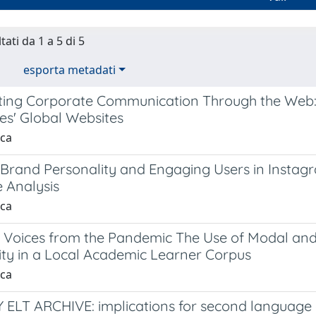
tati da 1 a 5 di 5
esporta metadati
ing Corporate Communication Through the Web: T
s' Global Websites
nca
 Brand Personality and Engaging Users in Instag
 Analysis
nca
’ Voices from the Pandemic The Use of Modal and
vity in a Local Academic Learner Corpus
nca
Y ELT ARCHIVE: implications for second language