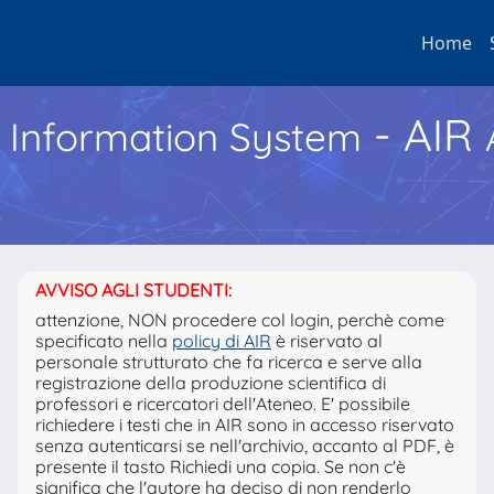
Home
- AIR
h Information System
AVVISO AGLI STUDENTI:
attenzione, NON procedere col login, perchè come
specificato nella
policy di AIR
è riservato al
personale strutturato che fa ricerca e serve alla
registrazione della produzione scientifica di
professori e ricercatori dell'Ateneo. E' possibile
richiedere i testi che in AIR sono in accesso riservato
senza autenticarsi se nell'archivio, accanto al PDF, è
presente il tasto Richiedi una copia. Se non c'è
significa che l'autore ha deciso di non renderlo