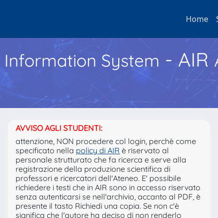
Home
- AIR
h Information System
AVVISO AGLI STUDENTI:
attenzione, NON procedere col login, perchè come
specificato nella
policy di AIR
è riservato al
personale strutturato che fa ricerca e serve alla
registrazione della produzione scientifica di
professori e ricercatori dell'Ateneo. E' possibile
richiedere i testi che in AIR sono in accesso riservato
senza autenticarsi se nell'archivio, accanto al PDF, è
presente il tasto Richiedi una copia. Se non c'è
significa che l'autore ha deciso di non renderlo