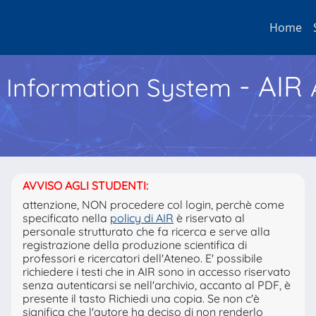
Home
- AIR
h Information System
AVVISO AGLI STUDENTI:
attenzione, NON procedere col login, perchè come
specificato nella
policy di AIR
è riservato al
personale strutturato che fa ricerca e serve alla
registrazione della produzione scientifica di
professori e ricercatori dell'Ateneo. E' possibile
richiedere i testi che in AIR sono in accesso riservato
senza autenticarsi se nell'archivio, accanto al PDF, è
presente il tasto Richiedi una copia. Se non c'è
significa che l'autore ha deciso di non renderlo