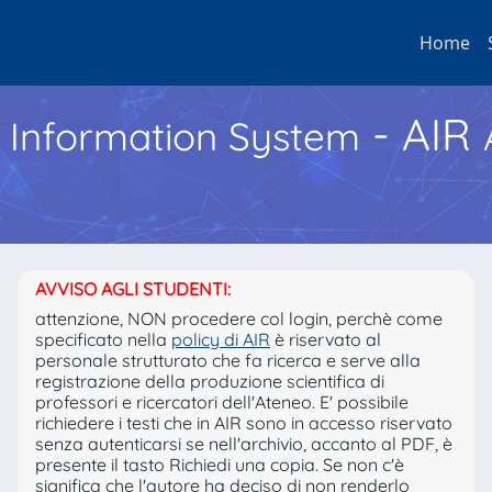
Home
- AIR
h Information System
AVVISO AGLI STUDENTI:
attenzione, NON procedere col login, perchè come
specificato nella
policy di AIR
è riservato al
personale strutturato che fa ricerca e serve alla
registrazione della produzione scientifica di
professori e ricercatori dell'Ateneo. E' possibile
richiedere i testi che in AIR sono in accesso riservato
senza autenticarsi se nell'archivio, accanto al PDF, è
presente il tasto Richiedi una copia. Se non c'è
significa che l'autore ha deciso di non renderlo