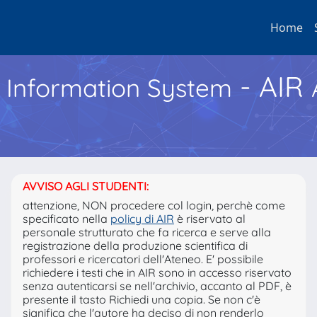
Home
- AIR
h Information System
AVVISO AGLI STUDENTI:
attenzione, NON procedere col login, perchè come
specificato nella
policy di AIR
è riservato al
personale strutturato che fa ricerca e serve alla
registrazione della produzione scientifica di
professori e ricercatori dell'Ateneo. E' possibile
richiedere i testi che in AIR sono in accesso riservato
senza autenticarsi se nell'archivio, accanto al PDF, è
presente il tasto Richiedi una copia. Se non c'è
significa che l'autore ha deciso di non renderlo