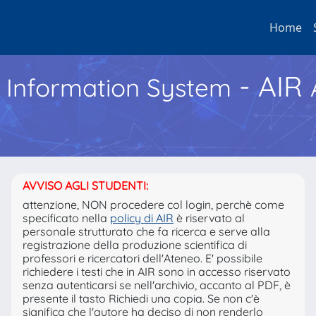
Home
- AIR
h Information System
AVVISO AGLI STUDENTI:
attenzione, NON procedere col login, perchè come
specificato nella
policy di AIR
è riservato al
personale strutturato che fa ricerca e serve alla
registrazione della produzione scientifica di
professori e ricercatori dell'Ateneo. E' possibile
richiedere i testi che in AIR sono in accesso riservato
senza autenticarsi se nell'archivio, accanto al PDF, è
presente il tasto Richiedi una copia. Se non c'è
significa che l'autore ha deciso di non renderlo