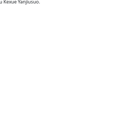
Nanjing: Jiangsu Sheng Tiyu Kexue Yanjiusuo.