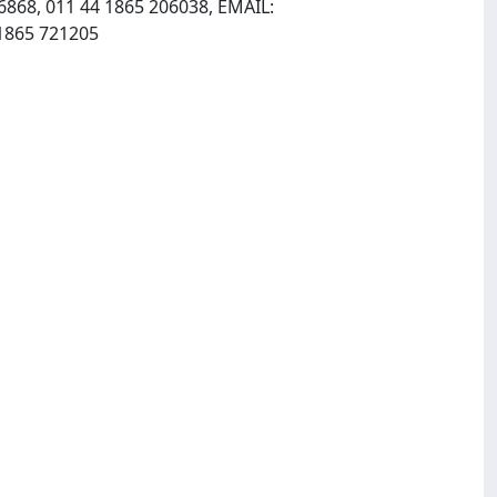
6868, 011 44 1865 206038, EMAIL:
, INTERNET: http://www.blackwell-science.com, Fax: 011 44 1865 721205