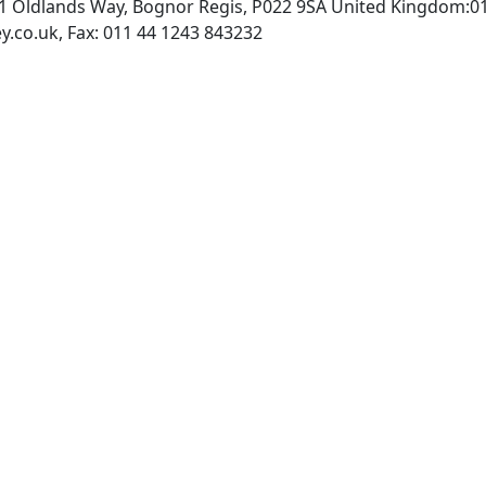
:1 Oldlands Way, Bognor Regis, P022 9SA United Kingdom:0
INTERNET: http://www.wiley.co.uk, Fax: 011 44 1243 843232