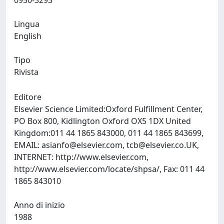
0950-3293
Lingua
English
Tipo
Rivista
Editore
Elsevier Science Limited:Oxford Fulfillment Center,
PO Box 800, Kidlington Oxford OX5 1DX United
Kingdom:011 44 1865 843000, 011 44 1865 843699,
EMAIL:
asianfo@elsevier.com
,
tcb@elsevier.co.UK
,
INTERNET: http://www.elsevier.com,
http://www.elsevier.com/locate/shpsa/, Fax: 011 44
1865 843010
Anno di inizio
1988