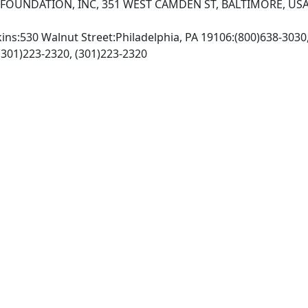
 FOUNDATION, INC, 351 WEST CAMDEN ST, BALTIMORE, USA
lkins:530 Walnut Street:Philadelphia, PA 19106:(800)638-3030
http://www.lww.com, Fax: (301)223-2320, (301)223-2320