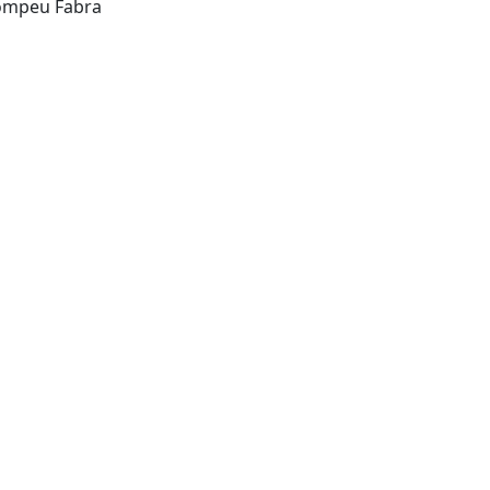
Barcelona : Universidad Pompeu Fabra