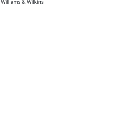
Philadelphia PA: Lippincott Williams & Wilkins