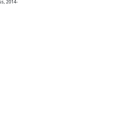
Washington, DC : ASM Press, 2014-