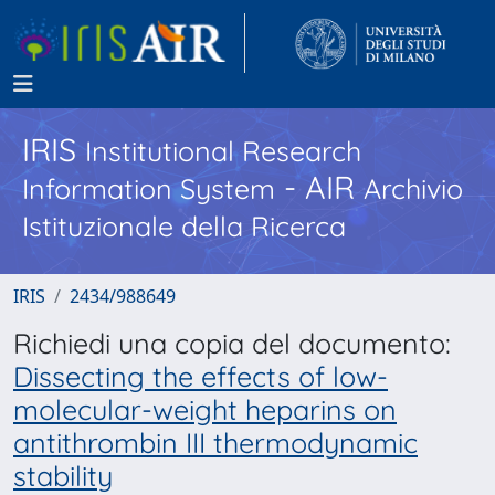
IRIS
Institutional Research
- AIR
Information System
Archivio
Istituzionale della Ricerca
IRIS
2434/988649
Richiedi una copia del documento:
Dissecting the effects of low-
molecular-weight heparins on
antithrombin III thermodynamic
stability