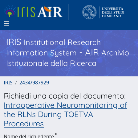
IRIS
Institutional Research
- AIR
Information System
Archivio
Istituzionale della Ricerca
IRIS
2434/987929
Richiedi una copia del documento:
Intraoperative Neuromonitoring of
the RLNs During TOETVA
Procedures
Nome del richiedente