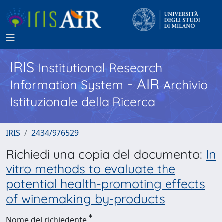
IRIS
Institutional Research
- AIR
Information System
Archivio
Istituzionale della Ricerca
IRIS
2434/976529
Richiedi una copia del documento:
In
vitro methods to evaluate the
potential health-promoting effects
of winemaking by-products
Nome del richiedente