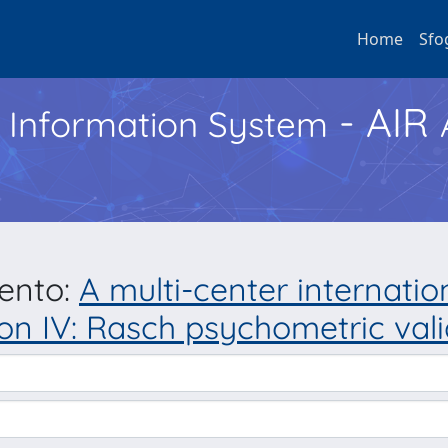
Home
Sfo
- AIR
h Information System
mento:
A multi-center internatio
n IV: Rasch psychometric vali