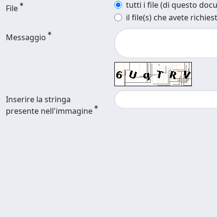
tutti i file (di questo do
File
il file(s) che avete richies
Messaggio
Inserire la stringa
presente nell'immagine