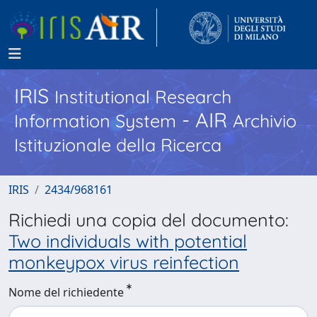
IRIS
Institutional Research
- AIR
Information System
Archivio
Istituzionale della Ricerca
IRIS
2434/968161
Richiedi una copia del documento:
Two individuals with potential
monkeypox virus reinfection
Nome del richiedente