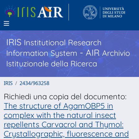
IRIS
Institutional Research
- AIR
Information System
Archivio
Istituzionale della Ricerca
IRIS
2434/963258
Richiedi una copia del documento:
The structure of AgamOBP5 in
complex with the natural insect
repellents Carvacrol and Thymol:
Crystallographic, fluorescence and