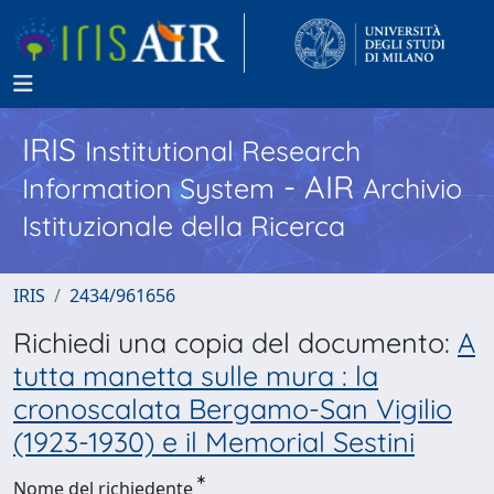
IRIS
Institutional Research
- AIR
Information System
Archivio
Istituzionale della Ricerca
IRIS
2434/961656
Richiedi una copia del documento:
A
tutta manetta sulle mura : la
cronoscalata Bergamo-San Vigilio
(1923-1930) e il Memorial Sestini
Nome del richiedente